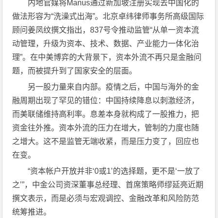
内地官媒将Manus通过新加坡注册实现去中国化的
做法形容为“洗澡式出海”。北京卓纬律师事务所高级国际
顾问姜凤纹撰文指出，837号令推动监管“从单一资本流
动管理，升级为资本、技术、数据、产业能力一体化治
理”。在中美博弈的大背景下，资本外流不再只是金融问
题，而被提升到了国家安全的层面。
另一股力量来自内部。疫情之后，中国与海外的金
融周期出现了罕见的错位：中国持续降息以刺激经济，
而美联储维持高利率。息差本身就构成了一股推力，把
资金往外推。资本外流的压力在增大，管制的力度也随
之增大。这不是监管无端收紧，而是压力变了，回应也
在变。
“资本帐户开放并非‘0或1’的选择题，更不是‘一放了
之’”，中金公司资深董事总经理、首席策略师缪延亮近期
撰文表示，而是必须与宏观调控、金融改革和风险防范
统筹推进。