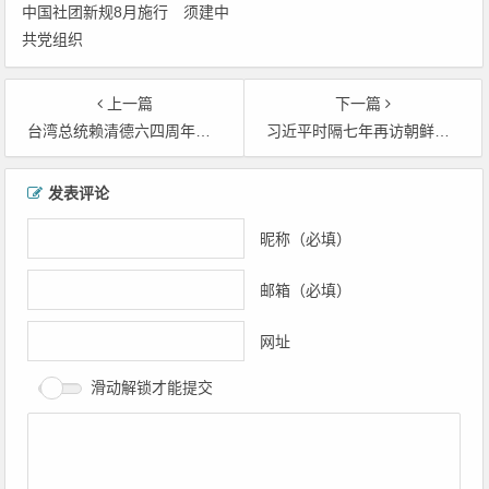
中国社团新规8月施行 须建中
共党组织
上一篇
下一篇
台湾总统赖清德六四周年撰文呼吁北京正视历史并承认真相
习近平时隔七年再访朝鲜：要加强战略沟通和协调配合
文章导航
发表评论
昵称（必填）
邮箱（必填）
网址
滑动解锁才能提交