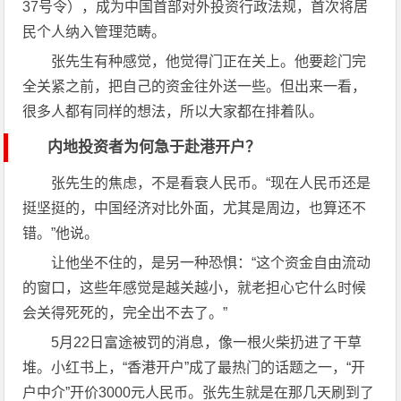
37号令），成为中国首部对外投资行政法规，首次将居
民个人纳入管理范畴。
张先生有种感觉，他觉得门正在关上。他要趁门完
全关紧之前，把自己的资金往外送一些。但出来一看，
很多人都有同样的想法，所以大家都在排着队。
内地投资者为何急于赴港开户？
张先生的焦虑，不是看衰人民币。“现在人民币还是
挺坚挺的，中国经济对比外面，尤其是周边，也算还不
错。”他说。
让他坐不住的，是另一种恐惧：“这个资金自由流动
的窗口，这些年感觉是越关越小，就老担心它什么时候
会关得死死的，完全出不去了。”
5月22日富途被罚的消息，像一根火柴扔进了干草
堆。小红书上，“香港开户”成了最热门的话题之一，“开
户中介”开价3000元人民币。张先生就是在那几天刷到了