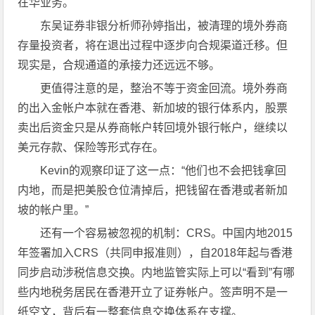
在华业务。
东吴证券非银分析师孙婷指出，被清理的境外券商
存量投资者，将在退出过程中逐步向合规渠道迁移。但
现实是，合规通道的承接力还远远不够。
更值得注意的是，整治不等于资金回流。境外券商
的出入金帐户本就在香港、新加坡的银行体系内，股票
卖出后资金只是从券商帐户转回境外银行帐户，继续以
美元存款、保险等形式存在。
Kevin的观察印证了这一点：“他们也不会把钱拿回
内地，而是把美股仓位清掉后，把钱留在香港或者新加
坡的帐户里。”
还有一个容易被忽视的机制：CRS。中国内地2015
年签署加入CRS（共同申报准则），自2018年起与香港
同步启动涉税信息交换。内地监管实际上可以“看到”有哪
些内地税务居民在香港开立了证券帐户。签声明不是一
纸空文，背后有一整套信息交换体系在支撑。