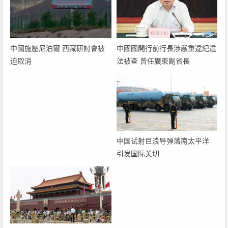
中國國開行前行長涉嚴重違紀違
中國施壓尼泊爾 西藏研討會被
法被查 曾任廣東副省長
迫取消
中国试射巨浪导弹落南太平洋
引发国际关切