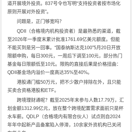
道开展境外投资。837号令也写明“支持投资者按市场化
原则开展对外投资”。
问题是，正门够宽吗？
QDII（合格境内机构投资者）是最熟悉的渠道，截
至2026年一季度末累计批准1761.69亿美元额度。但能
不能买到是另一回事。“国泰纳斯达克100”5月20日开放
限额申购，每日300元，一周后下调至100元，部分热门
基金每日限额低至10元。限购的直接后果是价格扭曲：
QDII基金场内溢价一度高达35%至40%。
港股通门槛50万元，把不少散户排除在外，且只能
买卖合资格港股和ETF。
跨境理财通呢？截至2025年末参与人数17.79万，汇
划金额1312.99亿元，放在整个跨境配置需求面前只是杯
水车薪。QDLP（合格境内有限合伙人）试点则自2024
年年中起新产品备案陷入停滞，10余家外资机构已关闭