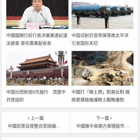
中國國開行前行長涉嚴重違紀違
中国试射巨浪导弹落南太平洋
法被查 曾任廣東副省長
引发国际关切
中国社团新规8月施行 须建中
中國打「稀土牌」對美反制 稱
共党组织
將更積極維護稀土戰略優勢
上一篇
下一篇
中國民眾自發整合受困緬甸者資料 已有逾千個案
中國推中長期方案穩股市 引導加強社保與養老基金入市力度