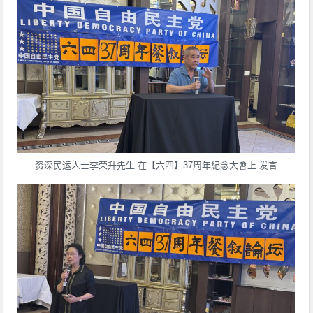
资深民运人士李荣升先生 在【六四】37周年紀念大會上 发言