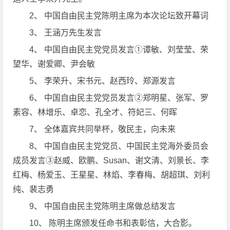
2、 中国自由民主党陈明主席为本次论坛致开幕词
3、 王涵万先生发言
4、 中国自由民主党党员发言①谭敏、刘莹莹、荣
望华、谢爱卿、尹会敏
5、 李荣升、宋书元、赵西玲、郑源发言
6、 中国自由民主党党员发言②郑明星、张军、罗
素容、林增乐、卓恋、孔全才、符妃三、何晖
7、 全体嘉宾共同举杯，敬民主，向未来
8、 中国自由民主党党员、中国民主党海外委员会
成员发言③赵威、欧鹏、Susan、谢文清、刘景长、李
红梅、杨爱玉、王星星、林焰、李春梅、胡超琪、刘利
纯、裴志勇
9、 中国自由民主党陈明主席做总结发言
10、 陈明主席颁发任命书和表彰信，大合影。