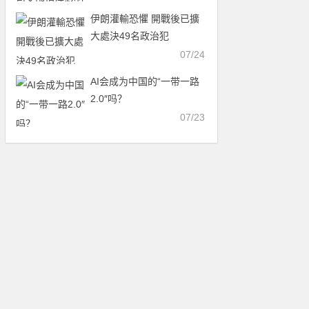
伊朗灌輸恐懼 開戰後已擴
大處決49名政治犯
07/24
AI会成为中国的“一带一路
2.0″吗？
07/23