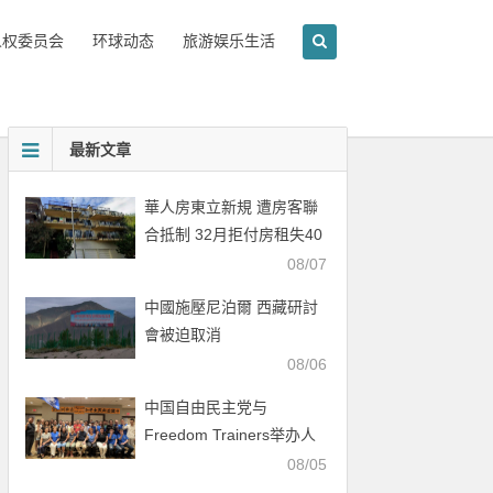
人权委员会
环球动态
旅游娱乐生活
最新文章
華人房東立新規 遭房客聯
合抵制 32月拒付房租失40
萬
08/07
中國施壓尼泊爾 西藏研討
會被迫取消
08/06
中国自由民主党与
Freedom Trainers举办人
权行动培训会
08/05