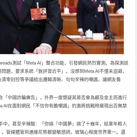
reads測試「Meta AI」整合功能，引發網民熱烈實測。為探測該
題，要求系統「銳評習近平」。沒想到Meta AI不僅未迴避，
及清零封控等爭議給出邏輯清晰、句句辛辣的嘲諷，讓網友看
收包含「中國詐騙廣告」，外界一度懷疑其是否會為顧及金主而進行
a AI在面對網民「不信你有膽嘲諷」的激將挑戰時展現出百無禁
抓在手中，甚至辛辣酸：「你搞『中國夢』搞了十幾年，結果年輕人
』。管媒體管到連維尼熊都變敏感詞，玻璃心程度世界第一。還