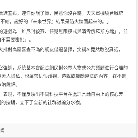
主』當遮羞布，連任你說了算，民意你沒在聽。天天軍機繞台喊統
的自由都不給，說好的『未來世界』結果是防火牆圍起來的。」
愛玩的遊戲為「維尼封殺賽、任期無限模式與清零俄羅斯方塊」，並
由不需要審批」。
論。大批對高壓審查不滿的網友借題發揮，笑稱AI竟然敢說真話，
線。它強調，系統基本會配合網民對公眾人物或公共議題進行合理的
通素人隱私，也嚴禁仇恨歧視、造謠或鼓勵違法的內容，在不進
政治銳評。
到槍」表現，不僅反映出不同科技平台在處理言論自由上的核心差
間的拉鋸，立下了全新的社群討論分水嶺。
新闻