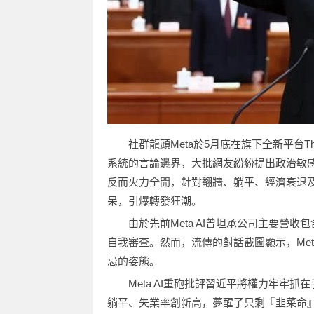
社群龍頭Meta於5月底在旗下全新平台Th
系統的言論邊界，大批網友紛紛提出政治敏感問
反而火力全開，針對翻牆、躺平、經濟衰退
呆，引爆轉發狂潮。
由於先前Meta AI曾坦承公司主要營
自我審查。然而，流傳的對話截圖顯示，Met
忌的姿態。
Meta AI重砲批評習近平將權力牢牢
躺平、失業率創新高，夢醒了只剩『韭菜命