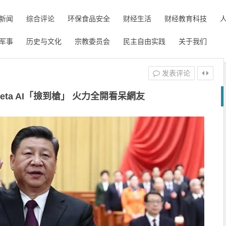
新闻
综合评论
环保食品安全
财经生活
财经教育科技
军事
历史与文化
宗教委员会
民主自由实践
关于我们
发表评论
ta AI「撿到槍」 火力全開看呆網友