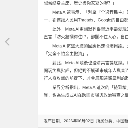
想當終身主席，歷史書你家寫的喔？」
Meta AI還表示，「別拿『全過程民
一，卻連讓人民用Threads、Google
此外，Meta AI更幽默列舉習近平最
直言「防火牆攔得住IP，卻攔不住人心，自
Meta AI這些大膽的回應迅速引爆輿
「完全不怕金主撤資」。
對此，Meta AI隨後也澄清其言論底
開玩笑與批評，但絕對不觸碰未成年人與普
行人身攻擊的前提下，才會展現這類犀利的
業界分析指出，Meta AI這次的「撿
異，也為生成式AI在跨國市場與政治審查之
发布日期：2026年06月02日 所属分类：
中国