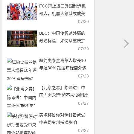
FCC禁止进口外国制造机
器人，机器人领域或成美
中科技新战场
07/30
BBC：中国使领馆外墙的
政治标语：如何从重庆扩
展至全球
07/29
紐約史泰登島華人增長10
年達30% 躍居布碌崙外遷
首選
07/28
【北京之春】陈泽进：中
国内需永远“起不来”的制度
真相
07/27
美媒称暂停对伊打击或受
中央司令部指挥影响
07/27