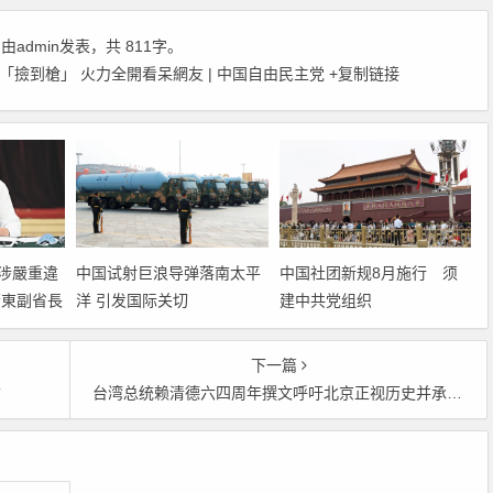
，由
admin
发表，共 811字。
AI「撿到槍」 火力全開看呆網友 | 中国自由民主党
+复制链接
涉嚴重違
中国试射巨浪导弹落南太平
中国社团新规8月施行 须
廣東副省長
洋 引发国际关切
建中共党组织
下一篇
亡
台湾总统赖清德六四周年撰文呼吁北京正视历史并承认真相