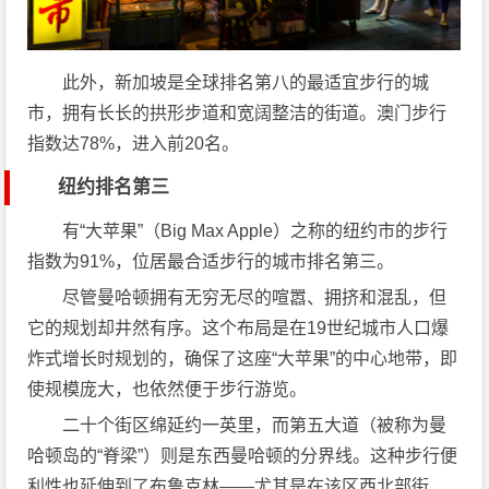
此外，新加坡是全球排名第八的最适宜步行的城
市，拥有长长的拱形步道和宽阔整洁的街道。澳门步行
指数达78%，进入前20名。
纽约排名第三
有“大苹果”（Big Max Apple）之称的纽约市的步行
指数为91%，位居最合适步行的城市排名第三。
尽管曼哈顿拥有无穷无尽的喧嚣、拥挤和混乱，但
它的规划却井然有序。这个布局是在19世纪城市人口爆
炸式增长时规划的，确保了这座“大苹果”的中心地带，即
使规模庞大，也依然便于步行游览。
二十个街区绵延约一英里，而第五大道（被称为曼
哈顿岛的“脊梁”）则是东西曼哈顿的分界线。这种步行便
利性也延伸到了布鲁克林——尤其是在该区西北部街