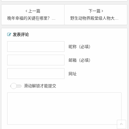
落
上一篇
下一篇
晚年幸福的关键在哪里？新研究揭示影响老年人生活质量七大要素
野生动物界殿堂级人物大卫·艾登堡一百岁了
文章导航
发表评论
昵称（必填）
邮箱（必填）
网址
滑动解锁才能提交