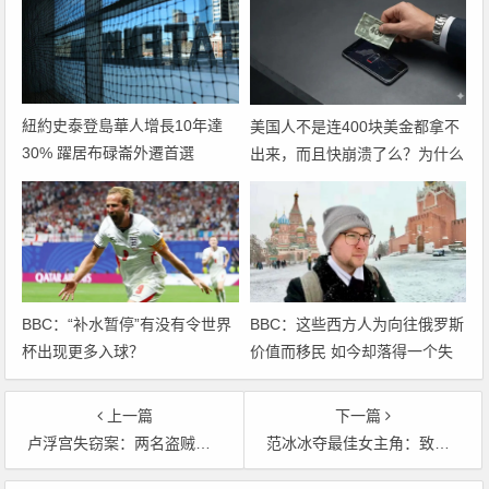
紐約史泰登島華人增長10年達
美国人不是连400块美金都拿不
30% 躍居布碌崙外遷首選
出来，而且快崩溃了么？为什么
世界杯场场爆满？
BBC：“补水暂停”有没有令世界
BBC：这些西方人为向往俄罗斯
杯出现更多入球？
价值而移民 如今却落得一个失
落
上一篇
下一篇
卢浮宫失窃案：两名盗贼将被起诉 被盗珠宝尚无踪影
范冰冰夺最佳女主角：致辞感谢台湾金马奖“始终如一支持华语电影人初心”