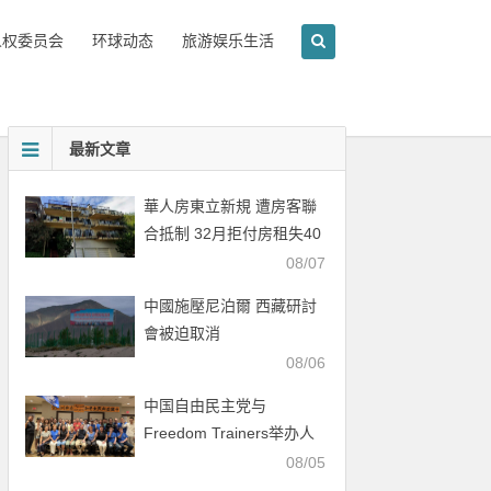
人权委员会
环球动态
旅游娱乐生活
最新文章
華人房東立新規 遭房客聯
合抵制 32月拒付房租失40
萬
08/07
中國施壓尼泊爾 西藏研討
會被迫取消
08/06
中国自由民主党与
Freedom Trainers举办人
权行动培训会
08/05