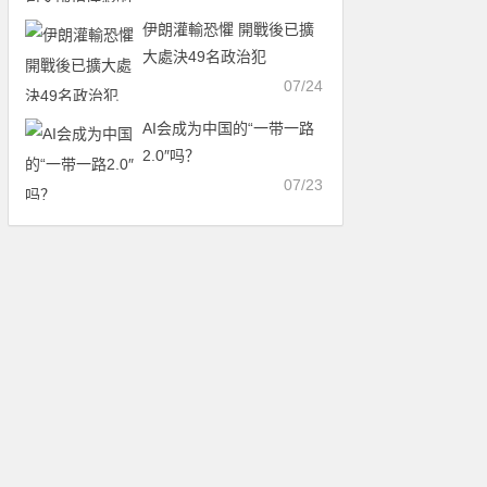
伊朗灌輸恐懼 開戰後已擴
大處決49名政治犯
07/24
AI会成为中国的“一带一路
2.0″吗？
07/23