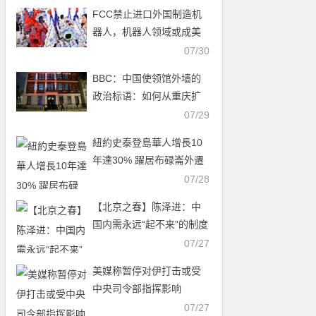
FCC禁止进口外国制造机
器人，机器人领域或成美
中科技新战场
07/30
BBC：中国使领馆外墙的
政治标语：如何从重庆扩
展至全球
07/29
紐約史泰登島華人增長10
年達30% 躍居布碌崙外遷
首選
07/28
【北京之春】陈泽进：中
国内需永远“起不来”的制度
真相
07/27
美媒称暂停对伊打击或受
中央司令部指挥影响
07/27