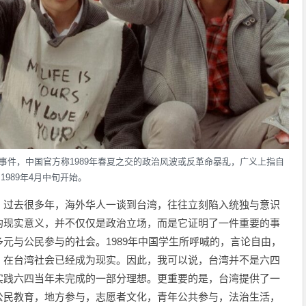
事件，中国官方称1989年春夏之交的政治风波或反革命暴乱，广义上指自
1989年4月中旬开始。
。过去很多年，海外华人一谈到台湾，往往立刻陷入统独与意识
的现实意义，并不仅仅是政治立场，而是它证明了一件重要的事
元与公民参与的社会。1989年中国学生所呼喊的，言论自由，
，在台湾社会已经成为现实。因此，我可以说，台湾并不是六四
实践六四当年未完成的一部分理想。更重要的是，台湾提供了一
公民教育，地方参与，志愿者文化，青年公共参与，法治生活，