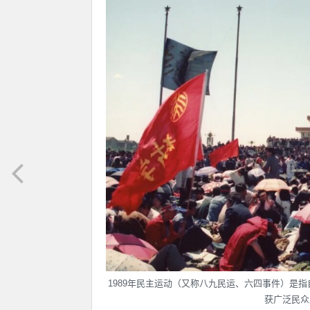
1989年民主运动（又称八九民运、六四事件）是指
获广泛民众