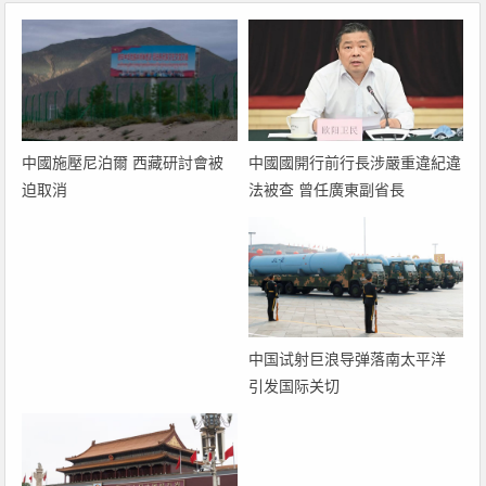
中國國開行前行長涉嚴重違紀違
中國施壓尼泊爾 西藏研討會被
法被查 曾任廣東副省長
迫取消
中国试射巨浪导弹落南太平洋
引发国际关切