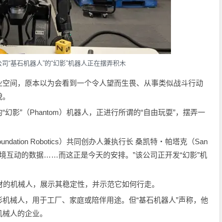
司“基石机器人”的“幻影”机器人正在摆弄积木
业空间，原本以为会看到一个令人望而生畏、从事类似战斗行动
貌。
幻影”（Phantom）机器人，正进行所谓的“自由玩耍”，摆弄一
dation Robotics）共同创办人兼执行长 桑凯特・帕塔克（San
它与环境互动的数据……而这正是今天的安排。”该公司正开发“幻影”机
材的机械人，展示其稳定性，并示范它如何行走。
机械人，用于工厂、家庭或陪伴用途。但“基石机器人”声称，他
机械人的企业。