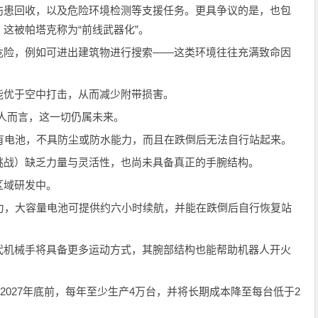
伤患回收，以及危险环境检测等支援任务。更具争议的是，也包
这被帕塔克称为“前线武器化”。
危险，例如可进出建筑物进行搜索——这类环境往往充满致命因
能优于空中打击，从而减少附带损害。
器人而言，这一切仍属未来。
，没有电池，不具防尘或防水能力，而且在跌倒后无法自行站起来。
挑战）缺乏力量与灵活性，也尚未具备真正的手腕结构。
区域研发中。
护能力，大容量电池可提供约六小时续航，并能在跌倒后自行恢复站
代机械手将具备更多运动方式，其腕部结构也能帮助机器人开火
2027年底前，每年至少生产4万台，并将长期成本降至每台低于2