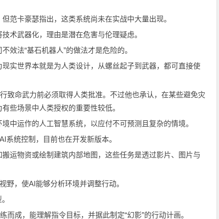
，但范卡豪瑟指出，这类系统尚未在实战中大量出现。
将技术武器化，理由是潜在危害与伦理疑虑。
不效法“基石机器人”的做法才是危险的。
为现实世界本就是为人类设计，从螺丝起子到武器，都可直接使
执行致命武力前必须取得人类批准。不过他也承认，在某些避免灾
为有些场景中人类授权的重要性较低。
环境中运作的人工智慧系统，以应付不可预测且复杂的情境。
）的AI系统控制，目前也在开发新版本。
如搬运物资或绘制建筑内部地图，这些任务是透过影片、图片与
度视野，使AI能够分析环境并调整行动。
型。
训练而成，能理解指令目标，并据此制定“幻影”的行动计画。