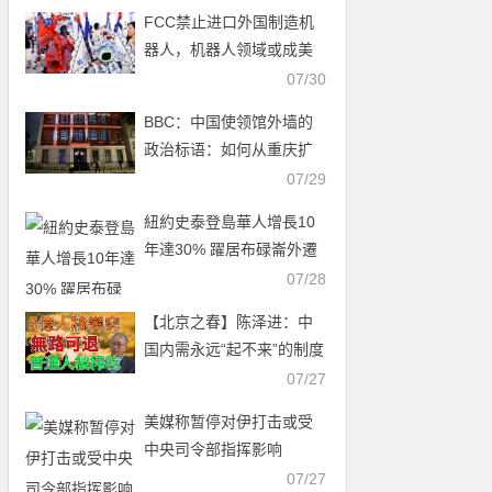
FCC禁止进口外国制造机
器人，机器人领域或成美
中科技新战场
07/30
BBC：中国使领馆外墙的
政治标语：如何从重庆扩
展至全球
07/29
紐約史泰登島華人增長10
年達30% 躍居布碌崙外遷
首選
07/28
【北京之春】陈泽进：中
国内需永远“起不来”的制度
真相
07/27
美媒称暂停对伊打击或受
中央司令部指挥影响
07/27