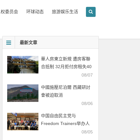
人权委员会
环球动态
旅游娱乐生活
最新文章
華人房東立新規 遭房客聯
合抵制 32月拒付房租失40
萬
08/07
中國施壓尼泊爾 西藏研討
會被迫取消
08/06
中国自由民主党与
Freedom Trainers举办人
权行动培训会
08/05