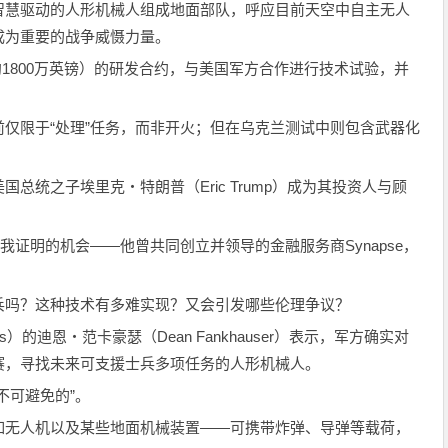
智慧驱动的人形机械人组成地面部队，呼应目前天空中自主无人
成为重要的战争威慑力量。
（约1800万英镑）的研发合约，与美国军方合作进行技术试验，并
仅限于“处理”任务，而非开火；但在乌克兰测试中则包含武器化
总统之子埃里克・特朗普（Eric Trump）成为其投资人与顾
我证明的机会——他曾共同创立并领导的金融服务商Synapse，
兵吗？这种技术有多难实现？又会引发哪些伦理争议？
s）的迪恩・范卡豪瑟（Dean Fankhauser）表示，军方确实对
赛，寻找未来可支援士兵多项任务的人形机械人。
不可避免的”。
如无人机以及某些地面机械装置——可携带炸弹、导弹等载荷，