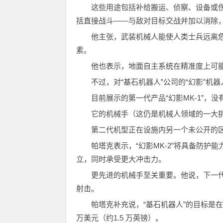
这些用途包括补给搬运、侦察、设备或
括直接战斗——与敌对目标交战并加以消除，
他主张，武装机械人能使人类士兵远离
素。
他也表示，地面自主系统在精准度上可
不过，对“基石机器人”公司的“幻影”机
目前展示的第一代产品“幻影MK-1”
它的机械手（这仍是机械人领域的一大
第二代机型正在设施内另一个未公开的
帕塔克表示，“幻影MK-2”将具备防
立，同时承受更大冲击力。
更先进的机械手至关重要。他说，下一
射击。
帕塔克补充说，“基石机器人”的目标是在
万美元（约1.5 万英镑）。