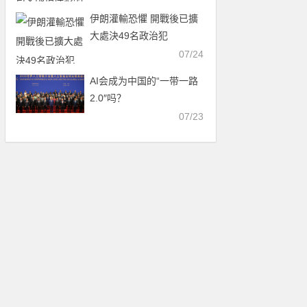
伊朗灌輸恐懼 開戰後已擴
大處決49名政治犯
07/24
AI会成为中国的“一带一路
2.0″吗？
07/23