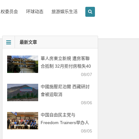
人权委员会
环球动态
旅游娱乐生活
最新文章
華人房東立新規 遭房客聯
合抵制 32月拒付房租失40
萬
08/07
中國施壓尼泊爾 西藏研討
會被迫取消
08/06
中国自由民主党与
Freedom Trainers举办人
权行动培训会
08/05