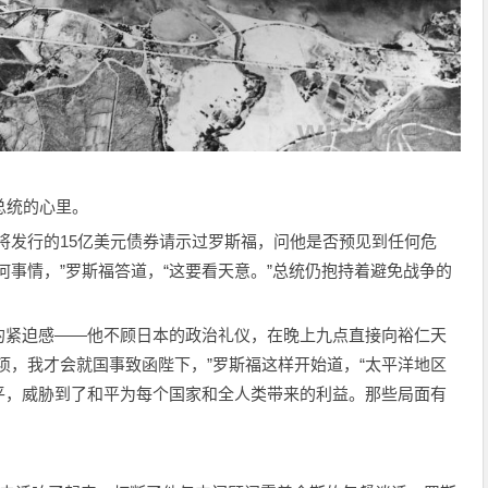
总统的心里。
将发行的15亿美元债券请示过罗斯福，问他是否预见到任何危
何事情，”罗斯福答道，“这要看天意。”总统仍抱持着避免战争的
的紧迫感——他不顾日本的政治礼仪，在晚上九点直接向裕仁天
项，我才会就国事致函陛下，”罗斯福这样开始道，“太平洋地区
平，威胁到了和平为每个国家和全人类带来的利益。那些局面有