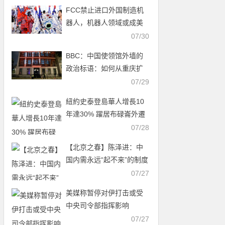
FCC禁止进口外国制造机
器人，机器人领域或成美
中科技新战场
07/30
BBC：中国使领馆外墙的
政治标语：如何从重庆扩
展至全球
07/29
紐約史泰登島華人增長10
年達30% 躍居布碌崙外遷
首選
07/28
【北京之春】陈泽进：中
国内需永远“起不来”的制度
真相
07/27
美媒称暂停对伊打击或受
中央司令部指挥影响
07/27