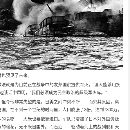
时也预见了未来。
做法就是为目前正在战争中的友邦国家提供军火。“没人能够用抚
的炉边谈话中声明，“我们必须成为民主政治的超级军火库。”
，但令他非常失望的是，日美之间冲突不断——而究其原因，离
国，在不到一个世纪的时间里，人口膨胀了3倍，达到7300万。
本的食物——大米也要依靠进口。军队只增加了日本对外国资源
服的棉花，无不来自国外。而石油——驱动着海上的战列舰和天