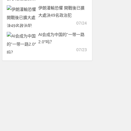
伊朗灌輸恐懼 開戰後已擴
大處決49名政治犯
07/24
AI会成为中国的“一带一路
2.0″吗？
07/23