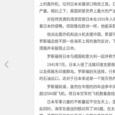
上的轰炸机，位列日本关键进口物资之首。日
产量。相比之下，美国却是世界上最大的产油
对自然资源的渴求促使日本在1931年
着日本的侵略，但就像在欧洲一样，他能采
他派出轰炸机和战斗机支援中国，希望
罗斯福总统不顾一些海军上将的激烈反对，
措施并未能阻止日本。
罗斯福将日本与德国和意大利一起并称为
1941年7月，日本入侵了法属印度支
以及荷属东印度群岛。罗斯福别无选择，只
的石油出口，这对于日本来说是一个毁灭性的
罗斯福知道，虽然在中国的四年战争中
超过550架飞机，将日本空军的飞机数量直线
日本军事力量的不断蔓延不仅在天上，急
此同时，海军在册战列舰达到了381艘。在