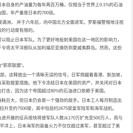
本自身的产油量为每年两百万桶，仅相当于世界上0.1%的石油
国，年产量是日本的700倍。
入侵满洲， 并于六年后，向中国北方全面进军。罗斯福警惕地注视
取的行动是有限的。
可以阻止日本军队。为了更好地投射美国在这一地区的影响力，
下令将太平洋舰队从加利福尼亚换防到夏威夷群岛。然而，这些
“邪恶联盟”。
那南部，这释放出一个清晰无误的信号，日军觊觎着香港、新加坡，
有采取报复措施。他下令冻结日本在美国的资产，并关闭对日本
打击，因为这个帝国超过80%的石油进口依赖于美国。
消耗巨大，但日本仍会是一个强劲的敌手。日本工人每月制造出
拉升至约7500架，其中包括约2675架皇军陆军和海军战机。
进开展的征兵很快将使军队人数从170万扩充至500万人，而与
太平洋上，日本海军的装备火力不仅仅超过美军，甚至超过了美