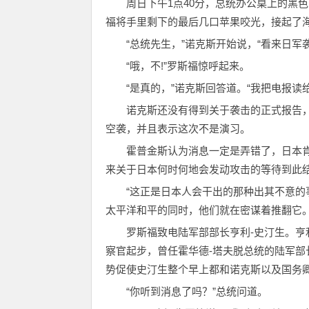
周日下午1点40分，总统办公桌上的黑
福将手里剩下的最后几口苹果咬光，接起了海
“总统先生，”诺克斯开始说，“看来日军
“哦，不!”罗斯福惊呼起来。
“是真的，”诺克斯回答道。“我把电报读
诺克斯还没有得到关于袭击的正式报告
空袭，并且表示这次不是演习。
霍普金斯认为消息一定是弄错了，日本
来关于日本何时何地会发动攻击的等待到此
“这正是日本人会干出的那种出其不意的
太平洋和平的同时，他们就在密谋着推翻它。
罗斯福致电陆军部部长亨利-史汀生。亨
察官起步，曾任霍华德-塔夫脱总统的陆军部
势促使史汀生整个早上都和诺克斯以及国务卿
“你听到消息了吗？”总统问道。