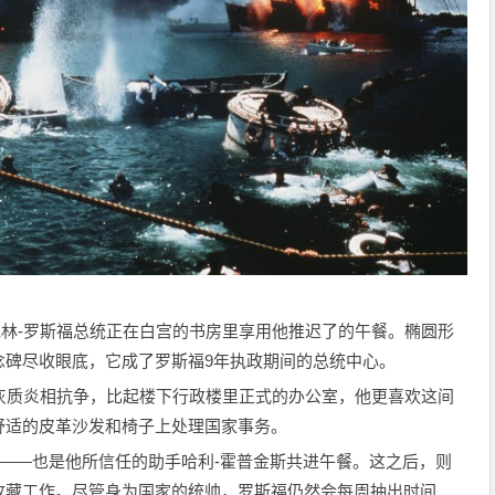
兰克林-罗斯福总统正在白宫的书房里享用他推迟了的午餐。椭圆形
念碑尽收眼底，它成了罗斯福9年执政期间的总统中心。
灰质炎相抗争，比起楼下行政楼里正式的办公室，他更喜欢这间
舒适的皮革沙发和椅子上处理国家事务。
友——也是他所信任的助手哈利-霍普金斯共进午餐。这之后，则
收藏工作。尽管身为国家的统帅，罗斯福仍然会每周抽出时间