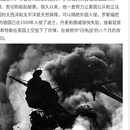
理、剪切和粘贴邮票。很久以来，他一直努力让美国公众和立法
阔的大西洋和太平洋是天然屏障，可以隔绝外国入侵。罗斯福密
的德国已在1939年入侵了波兰，丹麦和挪威很快失陷，接着就是
，希特勒在英国上空投下了炸弹，在被称作“闪电战”的八个月的攻
可归。