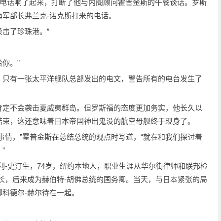
色电话响了起来，打断了他与内阁顾问霍普金斯的午餐谈话。罗斯
军部长弗兰克-诺克斯打来的电话。
袭击了珍珠港。”
给你。”
，只有一张太平洋舰队总部发出的电文，警告所有的电台发生了
肯定不会袭击夏威夷群岛。但罗斯福的态度更加务实，他长久以
结束，这还意味着日本帝国神出鬼没的航空母舰终于现身了。
事情，”霍普金斯在总结总统的观点时写道，“就在和我们探讨着
”
利-史汀生，74岁，纽约本地人，职业生涯从华尔街律师和联邦检
长，后来成为赫伯特-胡佛总统的国务卿。当天，与日本紧张的局
科德尔-赫尔待在一起。