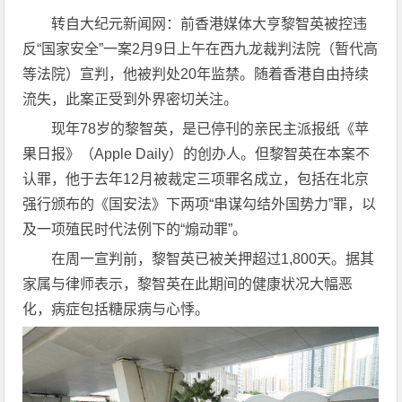
转自大纪元新闻网：前香港媒体大亨黎智英被控违
反“国家安全”一案2月9日上午在西九龙裁判法院（暂代高
等法院）宣判，他被判处20年监禁。随着香港自由持续
流失，此案正受到外界密切关注。
现年78岁的黎智英，是已停刊的亲民主派报纸《苹
果日报》（Apple Daily）的创办人。但黎智英在本案不
认罪，他于去年12月被裁定三项罪名成立，包括在北京
强行颁布的《国安法》下两项“串谋勾结外国势力”罪，以
及一项殖民时代法例下的“煽动罪”。
在周一宣判前，黎智英已被关押超过1,800天。据其
家属与律师表示，黎智英在此期间的健康状况大幅恶
化，病症包括糖尿病与心悸。