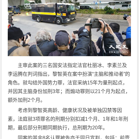
主审此案的三名国安法指定法官杜丽冰、李素兰及
李运腾在判词指出，黎智英在案中扮演“主脑和推动者”的
角色。就勾结外国势力罪，法官采纳15年为量刑起点，
并因其主脑身份加刑3年；而煽动罪则以21个月为起点，
额外加刑2个月。
考虑到黎智英高龄、健康状况及被单独囚禁等因
素，法庭就3项罪名的刑期分别扣减1个月、1年和1年刑
期，最后部分刑期同期执行，总刑期为20年。
同案的其余8名认罪被告亦于同日宣判，包括：前壹