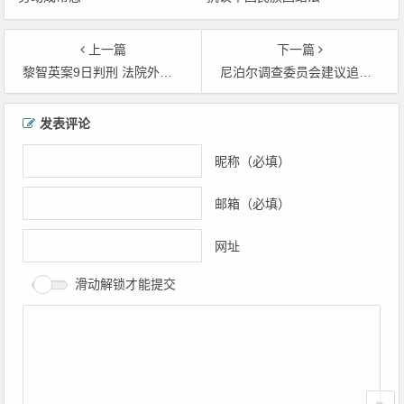
上一篇
下一篇
黎智英案9日判刑 法院外已現輪候旁聽人龍
尼泊尔调查委员会建议追究前总理镇压民间抗议的刑事责任
文章导航
发表评论
昵称（必填）
邮箱（必填）
网址
滑动解锁才能提交