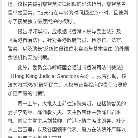
境。该报告援引黎智英法律团队的说法指出，黎智英曾
遭单独囚禁，“每天待在牢房的时间超过23小时，且被剥
夺了接受独立医疗照护的权利”。
报告呼吁华府，应根据《香港人权与民主法》及
《香港自治法》，针对香港政府官员、检察官、法官、
警察，以及助长“系统性侵蚀香港自治与基本自由”的外国
金融机构实施制裁。
此外，委员会亦呼吁国会通过《香港司法制裁法》
（Hong Kong Judicial Sanctions Act）。报告强调，该
法案将“授权对破坏民主、人权与正当程序的责任官员施
加更严厉的制裁”。
周一上午，大批人士前往法院旁听，包括黎智英的
妻子李韵琴、陈沛敏丈夫、天主教荣休主教陈日君枢
机、前民主党主席刘慧卿、前港记协主席陈朗昇、社运
人士雷玉莲，以及各国领事代表。警方在法院外严阵以