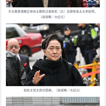
天主教香港教区荣休主教陈日君枢机（左）及黎智英太太李韵琴。
（吴锐略／大纪元）
前民主党主席刘慧卿。（吴锐略／大纪元）