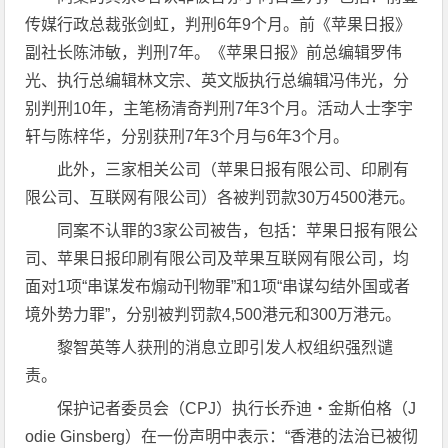
传媒行政总裁张剑虹，判刑6年9个月。前《苹果日报》
副社长陈沛敏，判刑7年。《苹果日报》前总编辑罗伟
光、执行总编辑林文宗、英文版执行总编辑冯伟光，分
别判刑10年，主笔杨清奇判刑7年3个月。活动人士李宇
轩与陈梓华，分别获刑7年3个月与6年3个月。
此外，三家相关公司（苹果日报有限公司、印刷有
限公司、互联网有限公司）各被判罚款30万4500港元。
同案不认罪的3家公司被告，包括：苹果日报有限公
司、苹果日报印刷有限公司及苹果互联网有限公司，均
面对1项“串谋发布煽动刊物罪”和1项“串谋勾结外国或者
境外势力罪”，分别被判罚款4,500港元和300万港元。
黎智英等人获刑的消息立即引发人权组织强烈谴
责。
保护记者委员会（CPJ）执行长乔迪・金斯伯格（J
odie Ginsberg）在一份声明中表示：“香港的法治已被彻