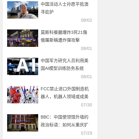
中国活动人士孙愿平抵澳
寻庇护
08/02
莫斯科餐廳爆炸3死21傷
俄羅斯稱遭炸彈攻擊
08/01
中国军方研究人员利用美
国AI模型训练防务系统
08/01
FCC禁止进口外国制造机
器人，机器人领域或成美
中科技新战场
07/30
BBC：中国使领馆外墙的
政治标语：如何从重庆扩
展至全球
07/29