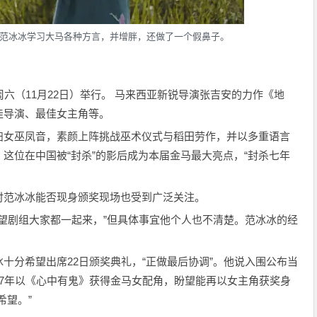
范冰冰学习大马各种方言，并增胖，还做了一个假鼻子。
六（11月22日）举行。 马来西亚新锐导演张吉安的力作《地
佳导演、最佳女主角等。
妇女巫凤音，素颜上阵挑战巫术仪式与稻田劳作，并以多重语言
这位在中国被“封杀”的影后成为本届金马最大亮点，“封杀七年
时范冰冰能否现身颁奖现场也受到广泛关注。
希望剧组大家都一起来，”但具体事宜他个人也不清楚。范冰冰的经
十分希望出席22日颁奖典礼，“正做最后协调”。他说入围公布当
7年以《心中有鬼》获得金马女配角，盼望能再以女主角获奖身
希望。”