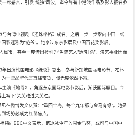
得奖一席感言，引发“统独”风波，迄今鲜有中港澳作品及影人报名参
岁以参与台湾电视剧《还珠格格》成名。之后一步一步攀向中国一线
国影迷称为“范爷”。她拿过东京影展及中国百花奖影后。
亿人民币，甚至一度传出被列为“劣迹艺人”遭“封杀”，演艺事业因而
23年出演韩国电影《绿夜》复出，参与新加坡国际电影节、柏林
，为一些品牌代言直播带货，曝光度依然不减。
5年主演《地母》，角逐东京国际电影节影后，渐获国际瞩目。今
上写下“关关难过关关过。”
见在微博发文庆贺：“重回宝岛，每个九年都与金马有缘”。她是
若到场势必成为红毯焦点。
王祖鹏向BBC中文表示，范冰冰今年入围金马奖，或可与中国电
。