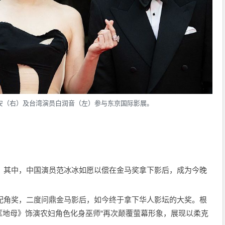
安（右）及台湾演员白润音（左）参与东京国际影展。
晓。其中，中国演员范冰冰如愿以偿在金马奖拿下影后，成为今晚
女配角奖，二度问鼎金马影后，如今终于拿下华人影坛的大奖。根
《地母》饰演农妇角色化身巫师“再次颠覆萤幕形象，展现以柔克