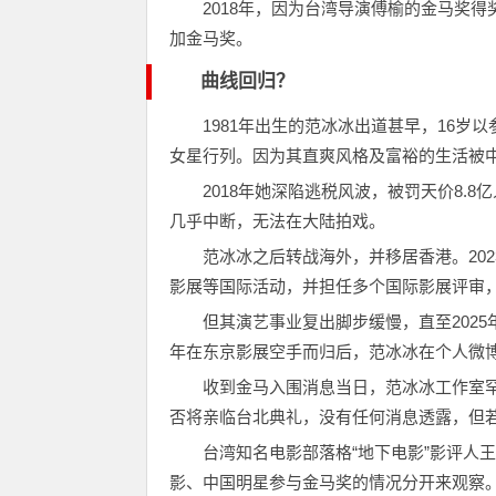
2018年，因为台湾导演傅榆的金马奖
加金马奖。
曲线回归？
1981年出生的范冰冰出道甚早，16
女星行列。因为其直爽风格及富裕的生活被中
2018年她深陷逃税风波，被罚天价8.8
几乎中断，无法在大陆拍戏。
范冰冰之后转战海外，并移居香港。20
影展等国际活动，并担任多个国际影展评审
但其演艺事业复出脚步缓慢，直至202
年在东京影展空手而归后，范冰冰在个人微博
收到金马入围消息当日，范冰冰工作室罕
否将亲临台北典礼，没有任何消息透露，但
台湾知名电影部落格“地下电影”影评人
影、中国明星参与金马奖的情况分开来观察