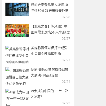
紐約史泰登島華人增長10
年達30% 躍居布碌崙外遷
首選
07/28
【北京之春】陈泽进：中
国内需永远“起不来”的制度
真相
07/27
美媒称暂停对伊打击或受
中央司令部指挥影响
07/27
伊朗灌輸恐懼 開戰後已擴
大處決49名政治犯
07/24
AI会成为中国的“一带一路
2.0″吗？
07/23