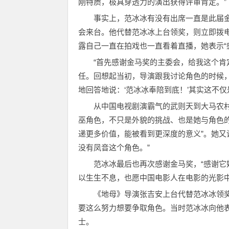
刚特质，极具穿透力的演出获得评审肯定。”
事实上，范冰冰有没有出席一直是此届
会来台。他代替范冰冰上台领奖，则立即拨
露自己一直在拍戏也一直看着直播，她表示“
“首先感谢金马奖的主委会，给我这个
任。回想起当初，导演跟我讨论角色的时候，
地回答地说：‘范冰冰奉陪到底！’其实这不
从中国电视剧演霸气的武则天到大马农村
巫角色，不只是外貌的挑战、也是她与角色的
递更多价值，能被看到更深度的意义”。她又
没有凤音这个角色。”
范冰冰最后也再次感谢金马奖，“感谢
以生生不息，也愿中国电影人在电影的光影中
《地母》导演张吉安上台代替范冰冰领
要这么努力想要争取角色。当时范冰冰向他表
士。