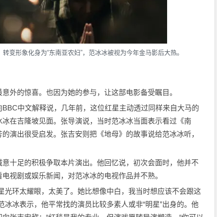
，转变形象化身为“东南亚农妇”，范冰冰被视为今年金马影后大热。
最意外的惊喜。也因为她的参与，让这部电影备受瞩目。
BBC中文解释说，几年前，这位红星主动透过同样来自大马的
冰冰在吉隆坡见面。张导演说，当时范冰冰当面表示看过《南
芳的演出很受启发。张吉安则把《地母》的故事说给范冰冰听，
诚意十足的积极争取本片演出。他回忆说，初次会面时，他并不
看电视剧或娱乐新闻，对范冰冰的电视作品并不熟。
明星光环太耀眼，太美了。她比想像中白，我当时想应该不会跟这
范冰冰表示，他平常找的演员比较多素人或非“明星”出身的。他