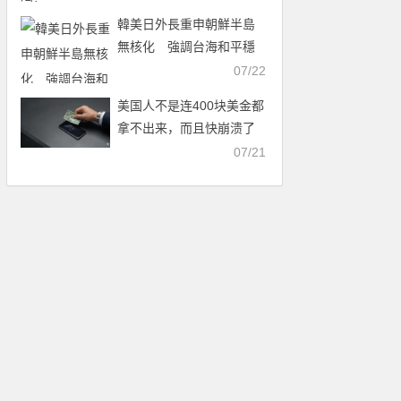
韓美日外長重申朝鮮半島
無核化 強調台海和平穩
定
07/22
美国人不是连400块美金都
拿不出来，而且快崩溃了
么？为什么世界杯场场爆
07/21
满？