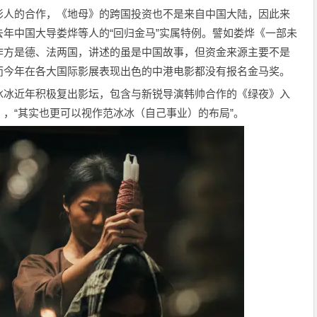
影人的合作，《地母》的跨国投资也不是来自中国大陆，因此来
年中国大导娄烨等人的“回归金马”实属特例。譬如娄烨《一部未
作方是德、法两国，讲述的虽是中国故事，但资金来源主要不是
而今年在各大国际影展表现出色的中港电影都没有报名金马奖。
冰冰近年积极复出影坛，包含与新锐导演韩帅合作的《绿夜》入
，“其实也更可以视作范冰冰（自己事业）的布局”。