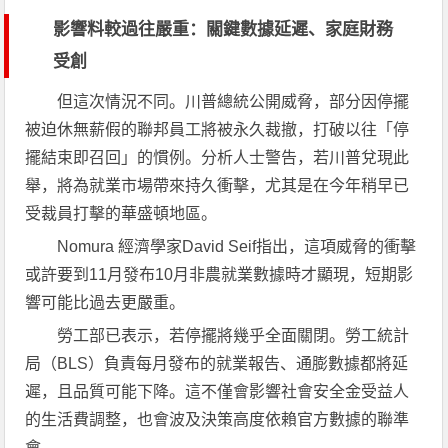
影響料較過往嚴重：關鍵數據延遲、家庭財務
受創
但這次情況不同。川普總統公開威脅，部分因停擺
被迫休無薪假的聯邦員工將被永久裁撤，打破以往「停
擺結束即召回」的慣例。分析人士警告，若川普兌現此
舉，將為就業市場帶來持久衝擊，尤其是在今年稍早已
受裁員打擊的華盛頓地區。
Nomura 經濟學家David Seif指出，這項威脅的衝擊
或許要到11月發布10月非農就業數據時才顯現，短期影
響可能比過去更嚴重。
勞工部已表示，若停擺將幾乎全面關閉。勞工統計
局（BLS）負責每月發布的就業報告、通膨數據都將延
遲，且品質可能下降。這不僅會影響社會安全金受益人
的生活費調整，也會波及決策高度依賴官方數據的聯準
會。