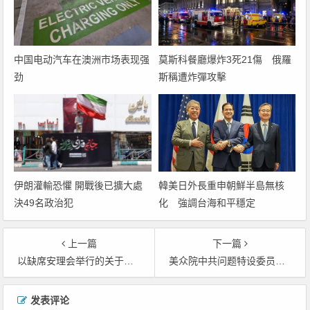
中国电动汽车在澳洲市场表现强
莫斯科餐廳爆炸3死21傷 俄羅
劲
斯稱遭炸彈攻擊
韓美日外長重申朝鮮半島無核
伊朗灌輸恐懼 開戰後已擴大處
化 強調台海和平穩定
決49名政治犯
上一篇
下一篇
以缺席安理会举行的关于加沙问题会议
美众院中共问题特设委员会主席敦促费城取消五星红旗升旗仪式
文章导航
发表评论