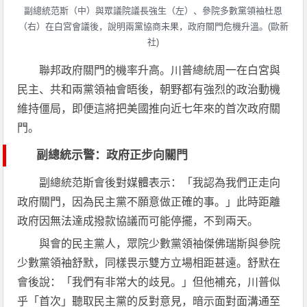
副總統范斯（中）與眾議院議長強生（左）、參院多數黨領袖杜恩
（右）在白宮會議後，說明兩黨協商未果，政府關門危機升溫。(歐新
社)
聯邦政府關門的機率升高。川普總統周一在白宮與
民主、共和兩黨領袖會晤後，朝野都有強烈的政治動機
維持僵局，即便這將把美國推向近七年來的首次政府關
門。
副總統示警：政府正步向關門
副總統范斯會後對媒體表示：「我認為我們正走向
政府關門，因為民主黨不願意做正確的事。」此時距離
政府因無法達成撥款協議而可能停擺，不到兩天。
與會的民主黨人，眾院少數黨領袖傑佛瑞斯與參院
少數黨領袖舒默，同樣畏示雙方立場相距甚遠。舒默在
會後說：「我們有非常大的歧見。」但他補充，川普似
乎「首次」聽取民主黨的反對意見，暗示面對面溝通至