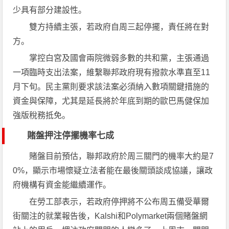
少具有部分建設性。
雙方持續主張，若政府自周三起停擺，責任將在對
方。
掌控白宮及國會兩院微弱多數的共和黨，主張通過
一項臨時支出法案，維繫聯邦政府現有撥款水準直至11
月下旬。民主黨則要求該法案必須納入數項關鍵措施的
資金與保障，尤其是延長將於年底到期的歐巴馬健保加
強版稅務抵免。
賭盤押注停擺機率七成
賭盤目前預估，聯邦政府於周三關門的機率大約是7
0%，顯示市場懷疑立法者能在最後關頭談成協議，讓政
府機構有資金能繼續運作。
在勞工部表示，若政府停押將不公布周五備受華爾
街關注的就業報告後，Kalshi和Polymarket兩個賭盤網