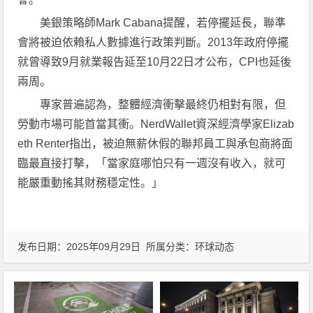
美銀策略師Mark Cabana提醒，若停擺延長，聯準
會將被迫依賴私人數據進行政策判斷。2013年政府停擺
就曾導致9月就業報告延至10月22日才公布，CPI也延後
兩周。
專家普遍認為，整體經濟衝擊最終仍相對有限，但
勞動市場可能首當其衝。NerdWallet資深經濟學家Elizab
eth Renter指出，被迫無薪休假的聯邦員工與承包商將面
臨最直接打擊，「當家庭哪怕只有一週沒有收入，就可
能嚴重動搖其財務穩定性。」
发布日期：2025年09月29日 所属分类：
环球动态