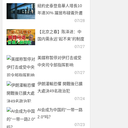
紐約史泰登島華人增長10
年達30% 躍居布碌崙外遷
首選
07/28
【北京之春】陈泽进：中
国内需永远“起不来”的制度
真相
07/27
美媒称暂停对伊打击或受
中央司令部指挥影响
07/27
伊朗灌輸恐懼 開戰後已擴
大處決49名政治犯
07/24
AI会成为中国的“一带一路
2.0″吗？
07/23