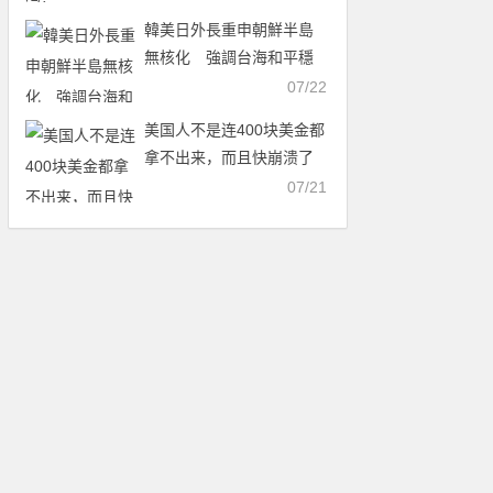
韓美日外長重申朝鮮半島
無核化 強調台海和平穩
定
07/22
美国人不是连400块美金都
拿不出来，而且快崩溃了
么？为什么世界杯场场爆
07/21
满？