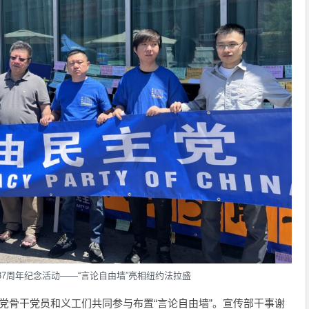
7周年纪念活动——“言论自由墙”亮相纽约法拉盛
党骨干党员和义工们共同参与布置“言论自由墙”。宣传部干事谢