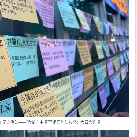
年纪念活动——“言论自由墙”亮相纽约法拉盛：六四言论墙