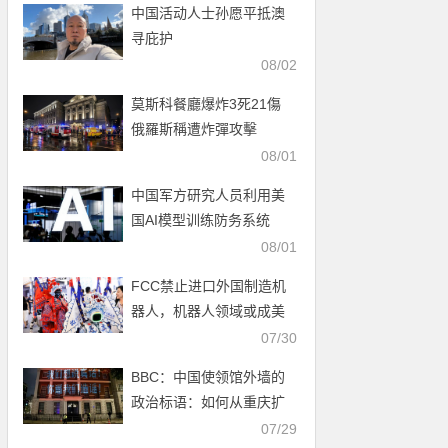
中国活动人士孙愿平抵澳
寻庇护
08/02
莫斯科餐廳爆炸3死21傷
俄羅斯稱遭炸彈攻擊
08/01
中国军方研究人员利用美
国AI模型训练防务系统
08/01
FCC禁止进口外国制造机
器人，机器人领域或成美
中科技新战场
07/30
BBC：中国使领馆外墙的
政治标语：如何从重庆扩
展至全球
07/29