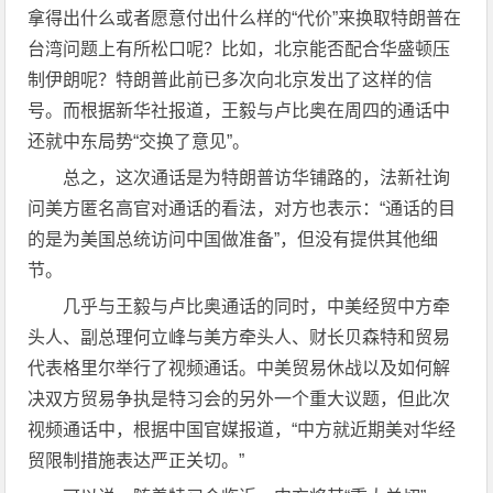
拿得出什么或者愿意付出什么样的“代价”来换取特朗普在
台湾问题上有所松口呢？比如，北京能否配合华盛顿压
制伊朗呢？特朗普此前已多次向北京发出了这样的信
号。而根据新华社报道，王毅与卢比奥在周四的通话中
还就中东局势“交换了意见”。
总之，这次通话是为特朗普访华铺路的，法新社询
问美方匿名高官对通话的看法，对方也表示：“通话的目
的是为美国总统访问中国做准备”，但没有提供其他细
节。
几乎与王毅与卢比奥通话的同时，中美经贸中方牵
头人、副总理何立峰与美方牵头人、财长贝森特和贸易
代表格里尔举行了视频通话。中美贸易休战以及如何解
决双方贸易争执是特习会的另外一个重大议题，但此次
视频通话中，根据中国官媒报道，“中方就近期美对华经
贸限制措施表达严正关切。”