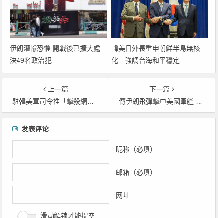
韓美日外長重申朝鮮半島無核
伊朗灌輸恐懼 開戰後已擴大處
化 強調台海和平穩定
決49名政治犯
上一篇
下一篇
駐韓美軍司令推「擊殺網」 整合韓日菲軍力因應區域威脅
傳伊朗飛彈擊中美國軍艦 油價應聲上漲約5% 但美方說法讓事情陷羅生門
文章导航
发表评论
昵称（必填）
邮箱（必填）
网址
滑动解锁才能提交