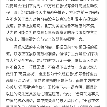
距离峰会还剩下两周，中方还在敦促筹备好高层互动议
程。3月底那场峰会因中东战争推迟，推迟之前三周美媒
有不少关于美方对特习会没有认真准备引发中方担忧的
报道。彭博社报道说，北京对美国准备不足感到不满，
认为这可能会将这次具有里程碑意义的峰会限制在贸易
协议上，而关键外交与安全议题则被搁置一旁。
姗姗来迟的本次特习会，根据日前华尔街日报的报
道，双方正在紧锣密鼓地准备，但似乎主要是在保障领
导人的安全方面，要尽力做到万无一失，确保两人会晤
时不会失言，行程无误，不会遭下毒等等。应该说双方
做到了“高度重视”，但王毅为什么还在敦促“筹备好重要
高层互动议程”，显然这里指的不是细节，而是中方的“核
心关切”还需要“筹备好”。王毅接下来一语点明，而且比
以往的说法更具紧迫性和逼压感，他说：“台湾问题事关
中国的核心利益，是中美关系的最大风险点。”王毅在这