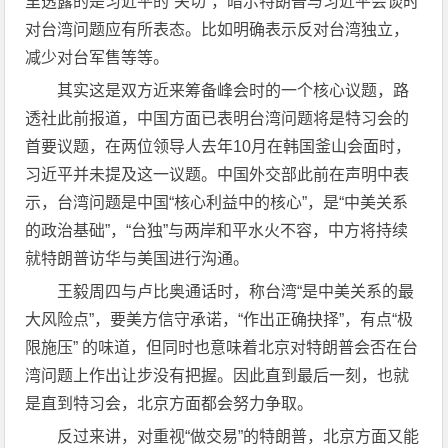
里透露的是习近平的“关切”，暗示特朗普与习近平会谈时
对台湾问题应有所表态。比如明确表示反对台湾独立，
减少对台军售等等。
其实这是双方近来筹备峰会时的一个核心议题，路
透社此前报道，中国方面已表明台湾问题将是特习会的
首要议题，在两位领导人去年10月在韩国釜山会面时，
习近平并未提及这一议题。中国外交部此前在声明中表
示，台湾问题是中国“核心利益中的核心”，是“中美关系
的政治基础”，“台独”与两岸和平水火不容，中方将持续
就特朗普访华与美国进行沟通。
王毅周四与卢比奥通话时，称台湾“是中美关系的最
大风险点”，要美方信守承诺，“作出正确抉择”，有点“极
限施压” 的味道，但同时也意味着北京对特朗普会否在台
湾问题上作出让步没有把握。因此直到最后一刻，也就
是直到特习会，北京方面都会努力争取。
反过来讲，对重视“做交易”的特朗普，北京方面又能