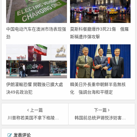
中国电动汽车在澳洲市场表现强
莫斯科餐廳爆炸3死21傷 俄羅
劲
斯稱遭炸彈攻擊
韓美日外長重申朝鮮半島無核
伊朗灌輸恐懼 開戰後已擴大處
化 強調台海和平穩定
決49名政治犯
上一篇
下一篇
川普称若美国不拿下格陵兰，俄中必将出手，并强调他绝不允许
韩国前总统尹锡悦涉妨害公务案一审判刑5年
文章导航
发表评论