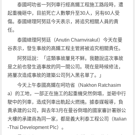
泰國呵叻省一列列車行經高鐵工程施工路段時，遭
起重機砸中，目前死亡人數攀升至30人，另有60人受
傷。泰國總理阿努廷今天表示，將追究相關人員的責
任。
泰國總理阿努廷（Anutin Charnvirakul）今天在曼
谷表示，發生事故的高鐵工程主管將被追究相關責任。
阿努廷說：「這類事故屢見不鮮。我聽說這次事故
是之前也發生過事故的同一間公司。現在是時候修法，
將屢次造成事故的建築公司列入黑名單了。」
今天上午泰國高鐵在呵叻省（Nakhon Ratchasim
a）的工地，一部正在施工的起重機突然倒塌，並砸中行
駛中的列車，造成列車出軌起火燃燒。據泰媒報導，負
責承建的公司，與去年3月在曼谷倒塌的國家審計署辦公
大樓的承建商為同一家，都是義大利泰工程公司（Italian
-Thai Development Plc）。