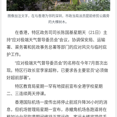
图像加注文字，在与香港为邻的深圳，市政当局派员提前修剪公路旁
的大棵树木。
在香港，特区政务司司长陈国基星期天（21日）主
持“应对极端天气督导委员会”会议，协调保安局、运输
署、渠务署和民政事务总署等部门的应对风灾与临时庇
护工作。
“应对极端天气督导委员会”的名称在今年7月首次出
现。特区行政长官李家超称，已要求各主要官员“必须做
好超前部署”。
特区教育局星期一罕有地提前宣布全港学校星期
二、三连续两天停课。
香港国际机场一度传出将停止航班升降36小时的消
息，但机场管理局星期一宣布，赤鱲角机场各跑道将在
桦加沙台风吹袭期间维持正常运作，客运大楼将提供手