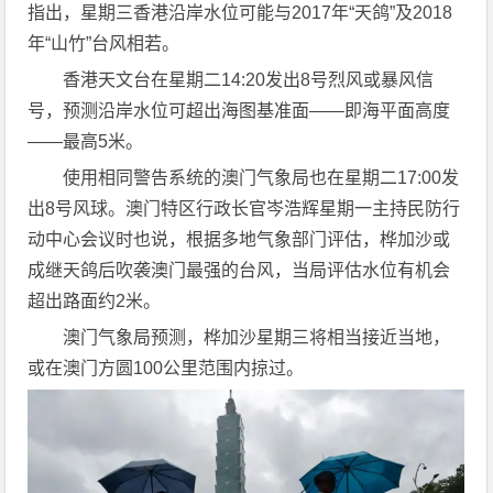
指出，星期三香港沿岸水位可能与2017年“天鸽”及2018
年“山竹”台风相若。
香港天文台在星期二14:20发出8号烈风或暴风信
号，预测沿岸水位可超出海图基准面——即海平面高度
——最高5米。
使用相同警告系统的澳门气象局也在星期二17:00发
出8号风球。澳门特区行政长官岑浩辉星期一主持民防行
动中心会议时也说，根据多地气象部门评估，桦加沙或
成继天鸽后吹袭澳门最强的台风，当局评估水位有机会
超出路面约2米。
澳门气象局预测，桦加沙星期三将相当接近当地，
或在澳门方圆100公里范围内掠过。