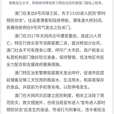
图像加注文字，购物商场等依照习惯给当风的玻璃门窗贴上胶条。
澳门在发出8号风球之前，先于13:00进入民防“即时
预防状态”。往返香港客轮陆续停航，港珠澳大桥封闭。
各赌场依例在8号风气发出之际关门。
澳门在2017年天鸽风灾中遭受重创，造成10人死
亡。特区行政长官岑浩辉星期二说，面对桦加沙台风，
澳门社会不可有侥幸心理，呼吁广大市民、商户和各公
私营机构部门做好防灾准备，保持警惕，低洼地区市民
全力配合和支援政府撤离措施。
澳门特区治安警察局星期天发出呼吁，促请市民提
前储备足够三天饮用的瓶装水、生活用水，和容易保存
的食品，并提前为手机等充电，以防停电发生。
澳门在天鸽风灾后建立民防制度，相关立法除了规
范防灾、救灾措施外，也将当局宣布进入“宣布进入即时
预防状态”后发生的造谣、传谣行为刑事化，违令者经法