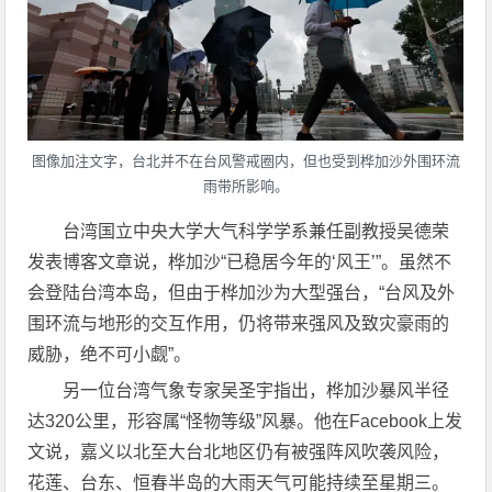
图像加注文字，台北并不在台风警戒圈内，但也受到桦加沙外围环流
雨带所影响。
台湾国立中央大学大气科学学系兼任副教授吴德荣
发表博客文章说，桦加沙“已稳居今年的‘风王’”。虽然不
会登陆台湾本岛，但由于桦加沙为大型强台，“台风及外
围环流与地形的交互作用，仍将带来强风及致灾豪雨的
威胁，绝不可小觑”。
另一位台湾气象专家吴圣宇指出，桦加沙暴风半径
达320公里，形容属“怪物等级”风暴。他在Facebook上发
文说，嘉义以北至大台北地区仍有被强阵风吹袭风险，
花莲、台东、恒春半岛的大雨天气可能持续至星期三。