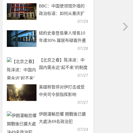
BBC：中国使领馆外墙的
政治标语：如何从重庆扩
展至全球
07/29
紐約史泰登島華人增長10
年達30% 躍居布碌崙外遷
首選
07/28
【北京之春】陈泽进：中
国内需永远“起不来”的制度
真相
07/27
美媒称暂停对伊打击或受
中央司令部指挥影响
07/27
伊朗灌輸恐懼 開戰後已擴
大處決49名政治犯
07/24