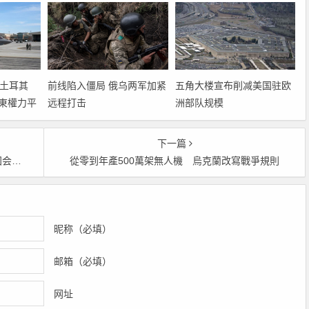
5給土耳其
前线陷入僵局 俄乌两军加紧
五角大楼宣布削减美国驻欧
東權力平
远程打击
洲部队规模
下一篇
吗？
從零到年產500萬架無人機 烏克蘭改寫戰爭規則
昵称（必填）
邮箱（必填）
网址