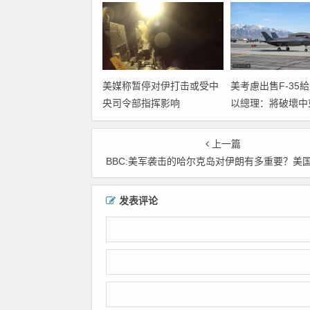
美媒称暂停对伊打击或受中
美考慮出售F-3
央司令部指挥影响
以總理：將破壞中
衡
上一篇
BBC:美军袭击的哈尔克岛对伊朗有多重要？美国会占领这座岛
发表评论