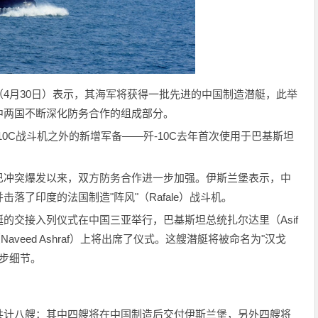
4月30日）表示，其海军将获得一批先进的中国制造潜艇，此举
中两国不断深化防务合作的组成部分。
0C战斗机之外的新增军备——歼-10C去年首次使用于巴基斯坦
巴冲突爆发以来，双方防务合作进一步加强。伊斯兰堡表示，中
落了印度的法国制造"阵风"（Rafale）战斗机。
的交接入列仪式在中国三亚举行，巴基斯坦总统扎尔达里（Asif
夫（Naveed Ashraf）上将出席了仪式。这艘潜艇将被命名为"汉戈
一步细节。
共计八艘：其中四艘将在中国制造后交付伊斯兰堡，另外四艘将