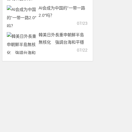
AI会成为中国的“一带一路
2.0″吗？
07/23
韓美日外長重申朝鮮半島
無核化 強調台海和平穩
定
07/22