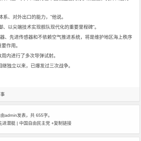
。
体系、对外出口的能力，"他说。
御、以尖端技术实现舰队现代化的重要里程碑"。
武器、先进传感器和不依赖空气推进系统，将是维护地区海上秩序
重要作用。
数周内进行了多次导弹试射。
下相继独立以来，已爆发过三次战争。
军事
，由
admin
发表，共 655字。
进潜艇 | 中国自由民主党
+复制链接