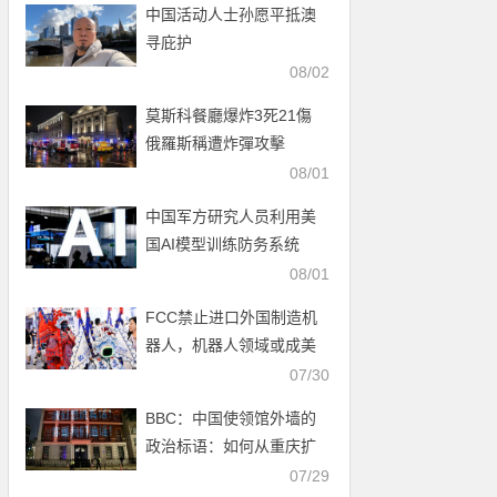
中国活动人士孙愿平抵澳
寻庇护
08/02
莫斯科餐廳爆炸3死21傷
俄羅斯稱遭炸彈攻擊
08/01
中国军方研究人员利用美
国AI模型训练防务系统
08/01
FCC禁止进口外国制造机
器人，机器人领域或成美
中科技新战场
07/30
BBC：中国使领馆外墙的
政治标语：如何从重庆扩
展至全球
07/29