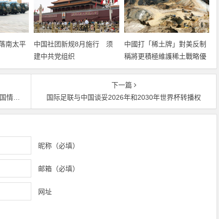
落南太平
中国社团新规8月施行 须
中國打「稀土牌」對美反制
建中共党组织
稱將更積極維護稀土戰略優
勢
下一篇
构罪成
国际足联与中国谈妥2026年和2030年世界杯转播权
昵称（必填）
邮箱（必填）
网址