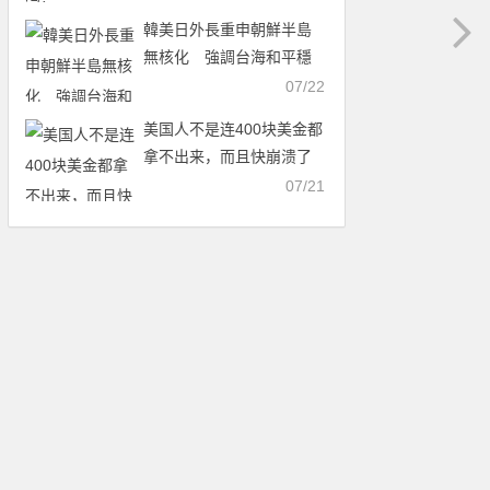
韓美日外長重申朝鮮半島
無核化 強調台海和平穩
定
07/22
美国人不是连400块美金都
拿不出来，而且快崩溃了
么？为什么世界杯场场爆
07/21
满？