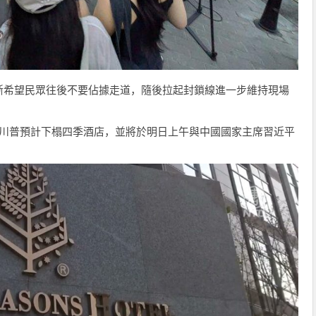
斷希望民眾往後不要佔據走道，隨後拉起封鎖線進一步維持現場
。川普預計下榻四季酒店，並將於明日上午與中國國家主席習近平