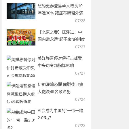
紐約史泰登島華人增長10
年達30% 躍居布碌崙外遷
首選
07/28
【北京之春】陈泽进：中
国内需永远“起不来”的制度
真相
07/27
美媒称暂停对伊打击或受
中央司令部指挥影响
07/27
伊朗灌輸恐懼 開戰後已擴
大處決49名政治犯
07/24
AI会成为中国的“一带一路
2.0″吗？
07/23