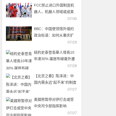
FCC禁止进口外国制造机
器人，机器人领域或成美
中科技新战场
07/30
BBC：中国使领馆外墙的
政治标语：如何从重庆扩
展至全球
07/29
紐約史泰登島華人增長10
年達30% 躍居布碌崙外遷
首選
07/28
【北京之春】陈泽进：中
国内需永远“起不来”的制度
真相
07/27
美媒称暂停对伊打击或受
中央司令部指挥影响
07/27