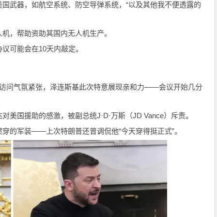
美国武器，如航空系统、防空导弹系统，“以及其他我不便透露的
人机，帮助资助其国内无人机生产。
议可能会在10天内敲定。
次访问气氛紧张，泽连斯基此次特意展现亲和力——会议开始几分
美国援助的感激，被副总统J·D·万斯（JD Vance）斥责。
穿的军装——上次特朗普还曾调侃他“今天穿得挺正式”。