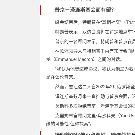
普京－泽连斯基会面有望？
峰会结束后，特朗普在“真相社交”（Tru
特朗普表示，双边会谈将在待定地点举
普京的一名顾问表示，特朗普和普京在周
在欧洲领导人与特朗普于白宫东厅会面
龙（Emmanuel Macron）之间的对话。
“我认为他想达成协议，我认为他是为我
是在谈论普京。
然而，要让这二人自2022年2月俄罗
泽连斯基数月来一直推动与普京会面，
莫斯科多次拒绝普京－泽连斯基会谈的
克里姆林宫顾问尤里·乌沙科夫（Yuri 
级的可能性“值得探索”。