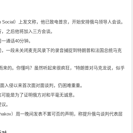
th Social）上发文称，他已致电普京，开始安排俄乌领导人会谈。
行，之后他将加入三方会谈。
一通话40分钟。
前，一段未关闭麦克风录下的录音捕捉到特朗普和法国总统马克
而来的。你懂吗？虽然听起来很疯狂，”特朗普对马克龙说，似乎
斯全面入侵以来首次面对面谈判，仍困难重重。
这可能是为了证明俄方对和平毫无诚意。
提议。
Ushakov）周一晚间发表不置可否的声明，称提升俄乌谈判代表层