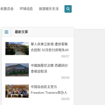
人权委员会
环球动态
旅游娱乐生活
最新文章
華人房東立新規 遭房客聯
合抵制 32月拒付房租失40
萬
08/07
中國施壓尼泊爾 西藏研討
會被迫取消
08/06
中国自由民主党与
Freedom Trainers举办人
权行动培训会
08/05