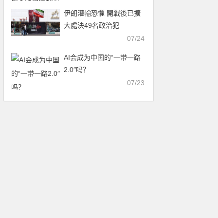
伊朗灌輸恐懼 開戰後已擴
大處決49名政治犯
07/24
AI会成为中国的“一带一路
2.0″吗？
07/23