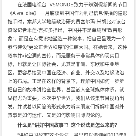
在法国电视台TV5MONDE致力于辨别假新闻的节目
《A vrai dire》 一月底谈到中国作为利己信息传播的隐形
推手时，索邦大学地缘政治研究员塞尔玛·米胡比对该台
资深记者米莲·吉拉多指出，中国并不是单纯想“改善形
象”，而是在有意识地塑造一种叙事，把自己呈现为一个
参与建设“更公正世界秩序”的仁慈大国。在她看来，这种
叙事并非空洞的宣传，而是服务于非常具体的现实目
标，也就是让国际社会，尤其是非洲、东欧和中亚地
区，更容易接受中国在经济、商业、外交以及地缘政治
上的布局。正是在这样的背景下，理解中国如何一步步
把自己的故事讲给全世界，甚至嵌入全球媒体体系，就
显得尤为重要。本次中华世界，我们从该集节目视角出
发，并试着以问答的形式来为听众朋友们拆解中国对外
叙事是如何运作、又是如何影响国际舆论的。
什么是
“
讲好中国故事
”
？这个说法是怎么来的？
“讲好中国故事”这个说法，最早可以追溯到2013年8