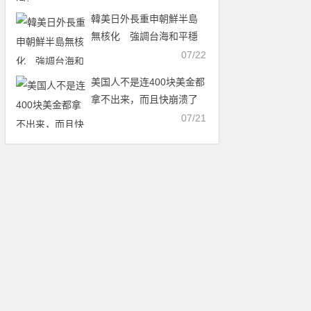
韓美日外長重申朝鮮半島
無核化 強調台海和平穩
定
07/22
美国人不是连400块美金都
拿不出来，而且快崩溃了
么？为什么世界杯场场爆
07/21
满？