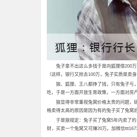
兔子拿不出这么多钱于是向狐狸借200万
（这样，银行又抢去100万，兔子实质是卖
狼、狐狸、王八都挣了钱，只有兔子亏
吃，于是一方面开放生育政策，一方面对房
狼显得非常重视兔窝价格太贵的问题，
格卖得太高的原因是因为有的兔子买了兔窝
于是狼规定：兔子买了兔窝5年内卖了的
财，买卖一个兔窝又可赚20万。加微信ttt167