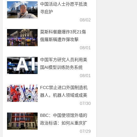
中国活动人士孙愿平抵澳
寻庇护
08/02
莫斯科餐廳爆炸3死21傷
俄羅斯稱遭炸彈攻擊
08/01
中国军方研究人员利用美
国AI模型训练防务系统
08/01
FCC禁止进口外国制造机
器人，机器人领域或成美
中科技新战场
07/30
BBC：中国使领馆外墙的
政治标语：如何从重庆扩
展至全球
07/29