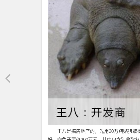
王八是搞房地产的，先用20万贿赂狼取
好，向兔子要价200万元，其中包含狼收取各