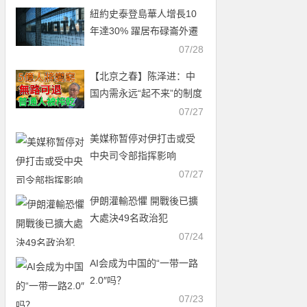
紐約史泰登島華人增長10
年達30% 躍居布碌崙外遷
首選
07/28
【北京之春】陈泽进：中
国内需永远“起不来”的制度
真相
07/27
美媒称暂停对伊打击或受
中央司令部指挥影响
07/27
伊朗灌輸恐懼 開戰後已擴
大處決49名政治犯
07/24
AI会成为中国的“一带一路
2.0″吗？
07/23