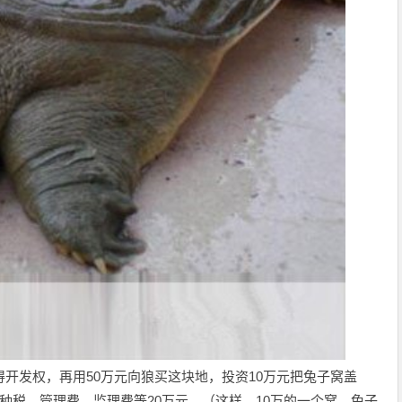
得开发权，再用50万元向狼买这块地，投资10万元把兔子窝盖
种税、管理费、监理费等20万元。（这样，10万的一个窝，兔子