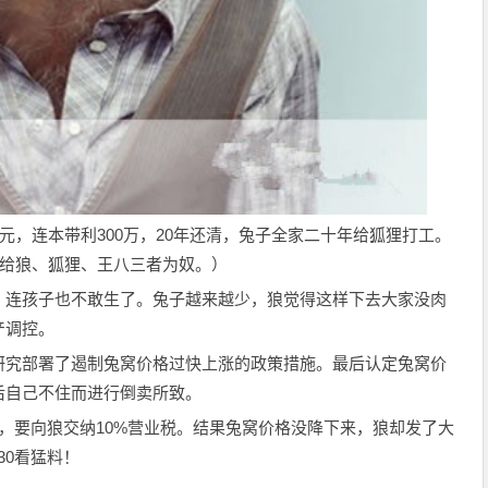
元，连本带利300万，20年还清，兔子全家二十年给狐狸打工。
身给狼、狐狸、王八三者为奴。）
，连孩子也不敢生了。兔子越来越少，狼觉得这样下去大家没肉
产调控。
研究部署了遏制兔窝价格过快上涨的政策措施。最后认定兔窝价
后自己不住而进行倒卖所致。
，要向狼交纳10%营业税。结果兔窝价格没降下来，狼却发了大
30看猛料！