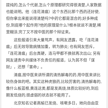
提纯的,怎么个代谢,怎么个原理都研究得很清楚,人家数据
也能说明。他（连花清瘟）这个东西比那个西药还好使,
但你拿出来能说得清楚吗?中药它都是混合的,好多种成
份,到底哪个起作用?他的原理是什么?根本就说不清楚,稀
里糊涂,完了又不按中医的那个辩证来。
这些报道引来大量骂声，有网友透露，吃「连花清
瘟」后无效导致病情加重，转为肺炎; 也有网友怒斥，
「连花清瘟」后台真硬，连马甲都不换就再次出山; 另有
网友谴责中共媒体不负责任的报道，认为其不但「谋
财」，还想「害命」。
清瘟,按中医来讲所谓的清热解毒的药.用中医来讲比
较伤身体的吧。其实这种虎狼药,比较厉害的,清热解毒的,
像什么板蓝根,黄连这类,都是发高烧,体质比较好的,到后
期发低烧的,很虚弱的状态就不能用了。
北京知名记者高瑜已发烧、咳嗽多日，她向自由亚