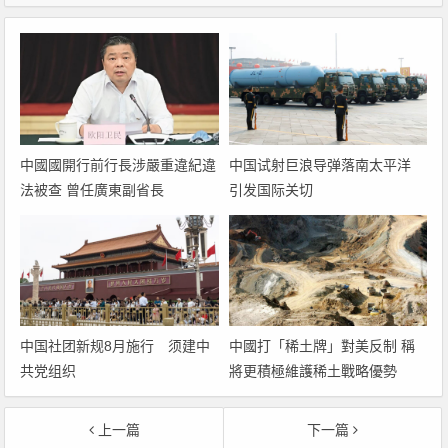
中國國開行前行長涉嚴重違紀違
中国试射巨浪导弹落南太平洋
法被查 曾任廣東副省長
引发国际关切
中国社团新规8月施行 须建中
中國打「稀土牌」對美反制 稱
共党组织
將更積極維護稀土戰略優勢
上一篇
下一篇