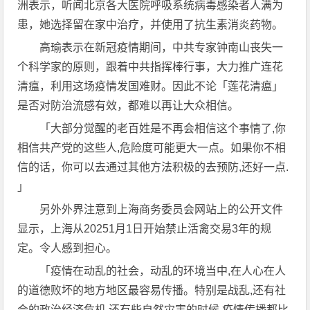
洲表示，听闻北京各大医院呼吸系统病毒感染者人满为
患，她选择留在家中治疗，并使用了抗生素消炎药物。
高瑜表示在新冠疫情期间，中共专家钟南山丧失一
个科学家的原则，跟着中共指挥棒行事，大力推广连花
清瘟，利用这场疫情发国难财。因此不论「莲花清瘟」
是否对防治流感有效，都难以再让大众相信。
「大部分觉醒的老百姓是不再会相信这个事情了,你
相信共产党的这些人,危险度可能更大一点。如果你不相
信的话，你可以去通过其他方法积极的去预防,还好一点.
」
另外外界注意到上海商务委员会网站上的公开文件
显示，上海从20251月1日开始禁止活禽交易3年的规
定。令人感到担心。
「疫情在动乱的社会，动乱的环境当中,在人心在人
的道德败坏的地方地区最容易传播。特别是战乱,还有社
会的政治经济危机,还有些自然灾害的时候,疫情传播都比