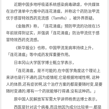
近期中国多地呼吸道系统感染病毒肆虐，中共媒体
在治疗清单中力推中药连花清瘟，并称这个药防治甲流
优于感冒特效西药克流感（Tamiflu），被外界质疑。
《金融界》称，「连花清瘟」预防甲流的功效在15
年前就得到证实，并强调「连花清瘟」防治甲流优于感
冒特效西药克流感。
《新华报业》也称，中国甲流发病率持续上升，
「连花清瘟」等中成药发挥重要作用。
日本冈山大学医学博士甄立学表示，
「连花清瘟，是不可能的,在中医学角度这个理论上
来讲也是行不通的,因为疫情呢,它是根据地域性啊, 这种
人的体质,还有症状啊,这个治疗方案的都是要随时变,是要
随时变通的,哪有一个药就能够行得通.没有这种药。」
原中国人民解放军军需大学讲师杨贵远博士表示，
西医是针对这个病毒,而且他因为成分比较单一,都是